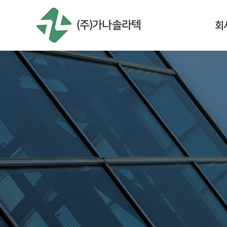
회
(주)가나솔라텍