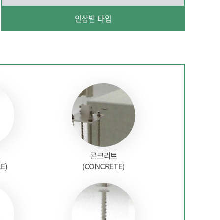
인삼밭 타입