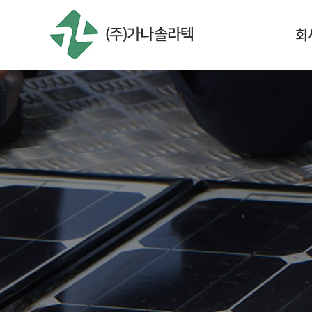
회
(주)가나솔라텍