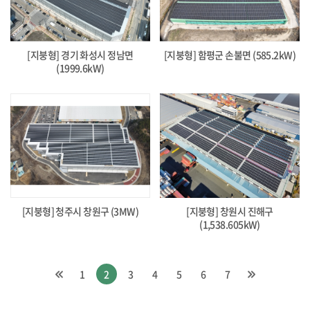
[지붕형] 경기 화성시 정남면
[지붕형] 함평군 손불면 (585.2kW)
(1999.6kW)
[지붕형] 청주시 창원구 (3MW)
[지붕형] 창원시 진해구
(1,538.605kW)
1
2
3
4
5
6
7