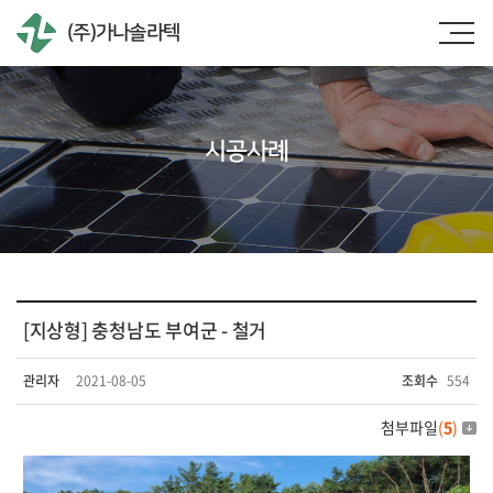
(주)가나솔라텍
시공사례
[지상형] 충청남도 부여군 - 철거
관리자
2021-08-05
조회수
554
첨부파일
(
5
)