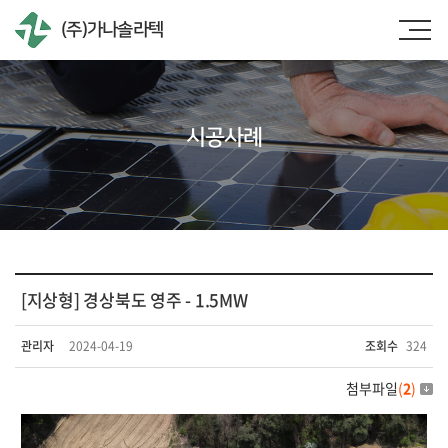
(주)가나솔라텍
시공사례
[지상형] 경상북도 영주 - 1.5MW
관리자
2024-04-19
조회수
324
첨부파일
(
2
)