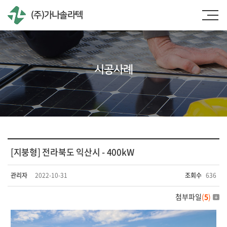
(주)가나솔라텍
시공사례
[지붕형] 전라북도 익산시 - 400kW
관리자
2022-10-31
조회수
636
첨부파일
(
5
)