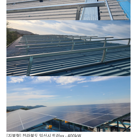
[지붕형] 전라북도 익산시 트러xx - 400kW