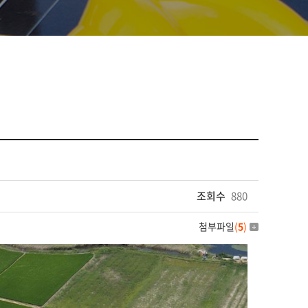
조회수
880
첨부파일
(
5
)