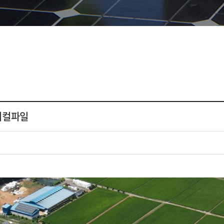
헬리컬파일