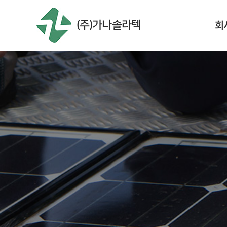
회
(주)가나솔라텍